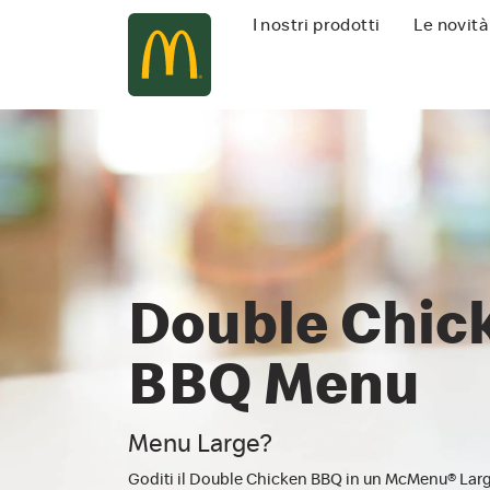
Navigazione
I nostri prodotti
Le novità
principale
Double Chic
BBQ Menu
Menu Large?
Goditi il Double Chicken BBQ in un McMenu® Lar