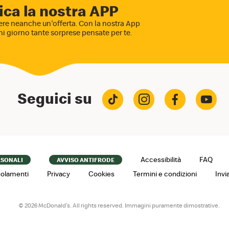
ica la nostra APP
re neanche un'offerta. Con la nostra App
ni giorno tante sorprese pensate per te.
Seguici su
Accessibilità
FAQ
RSONALI
AVVISO ANTIFRODE
olamenti
Privacy
Cookies
Termini e condizioni
Invi
© 2026 McDonald's. All rights reserved. Immagini puramente dimostrative.