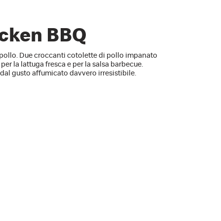
icken BBQ
 pollo. Due croccanti cotolette di pollo impanato
per la lattuga fresca e per la salsa barbecue.
al gusto affumicato davvero irresistibile.