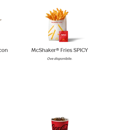
con
McShaker® Fries SPICY
Insalata
di
Ove disponibile.