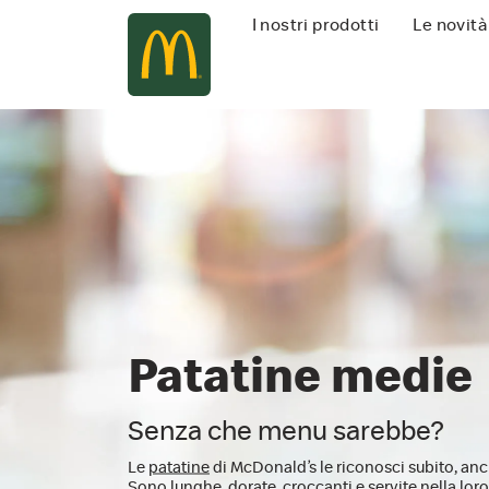
Navigazione
I nostri prodotti
Le novità
principale
Patatine medie
Senza che menu sarebbe?
Le
patatine
di McDonald’s le riconosci subito, anc
Sono lunghe, dorate, croccanti e servite nella lor