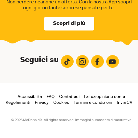
Non perdere neanche un'offerta. Con la nostra App
scopri
ogni giorno tante sorprese pensate per te.
Scopri di più
Seguici su
Footer
Accessibilità
FAQ
Contattaci
La tua opinione conta
Regolamenti
Privacy
Cookies
Termini e condizioni
Invia CV
menu
© 2026 McDonald's. All rights reserved. Immagini puramente dimostrative.