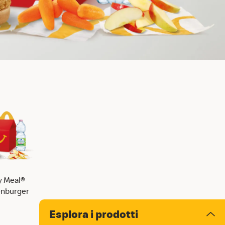
 Meal®
nburger
Esplora i prodotti