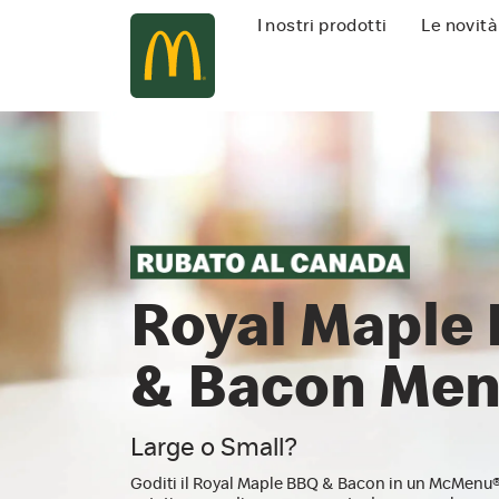
Navigazione
I nostri prodotti
Le novità
principale
Royal Maple
& Bacon Me
Large o Small?
Goditi il Royal Maple BBQ & Bacon in un McMenu