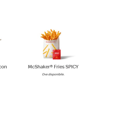
con
McShaker® Fries SPICY
Insalata
di
Ove disponibile.