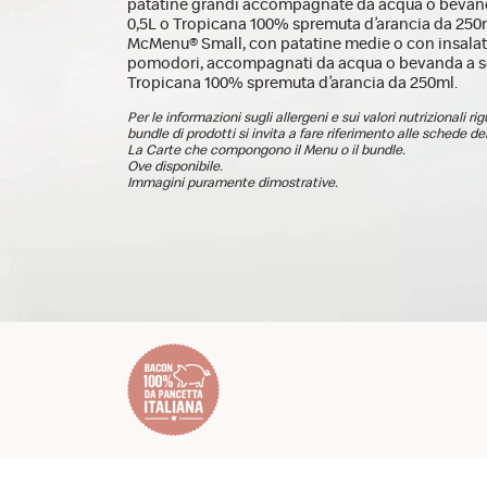
patatine grandi accompagnate da acqua o bevand
0,5L o Tropicana 100% spremuta d’arancia da 250
McMenu® Small, con patatine medie o con insala
pomodori, accompagnati da acqua o bevanda a sc
Tropicana 100% spremuta d’arancia da 250ml.
Per le informazioni sugli allergeni e sui valori nutrizionali ri
bundle di prodotti si invita a fare riferimento alle schede dei
La Carte che compongono il Menu o il bundle.
Ove disponibile.
Immagini puramente dimostrative.