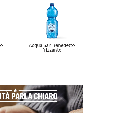
to
Acqua San Benedetto
Co
frizzante