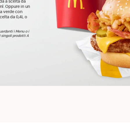
a a scelta da
ml. Oppure in un
ta verde con
elta da 0,4L o
guardanti i Menu o i
 singoli prodotti A