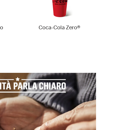
to
Coca-Cola Zero®