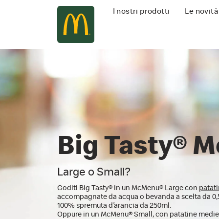
Navigazione
I nostri prodotti
Le novità
principale
Big Tasty® 
Large o Small?
Goditi Big Tasty® in un McMenu® Large con
patat
accompagnate da acqua o bevanda a scelta da 0,
100% spremuta d’arancia da 250ml.
Oppure in un McMenu® Small, con patatine medie 