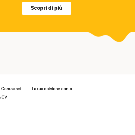
Scopri di più
Contattaci
La tua opinione conta
a CV