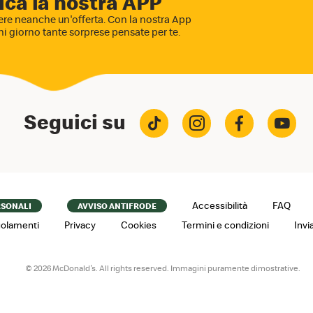
ica la nostra APP
re neanche un'offerta. Con la nostra App
ni giorno tante sorprese pensate per te.
Seguici su
Accessibilità
FAQ
RSONALI
AVVISO ANTIFRODE
olamenti
Privacy
Cookies
Termini e condizioni
Invi
© 2026 McDonald's. All rights reserved. Immagini puramente dimostrative.