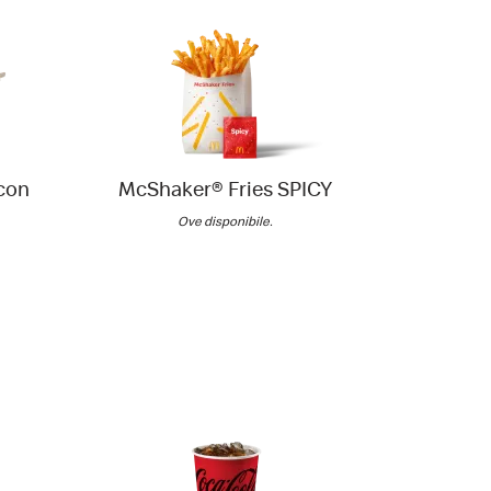
con
McShaker® Fries SPICY
Insalata
di
Ove disponibile.