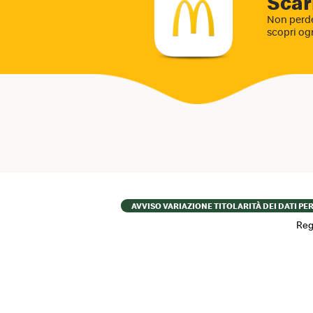
Scar
Non perde
scopri og
Footer
AVVISO VARIAZIONE TITOLARITÀ DEI DATI PE
menu
Reg