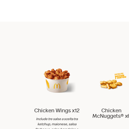
Chicken Wings x12
Chicken
McNuggets® x
Include tre salse a scelta tra
ketchup, maionese, salsa