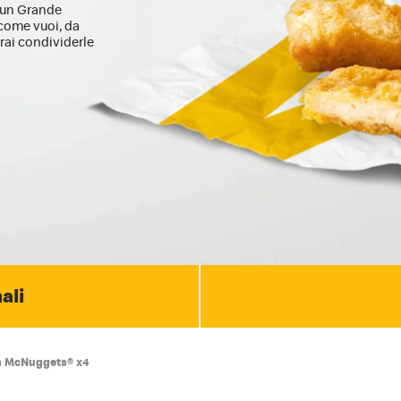
o un Grande
e come vuoi, da
rai condividerle
ali
n McNuggets® x4