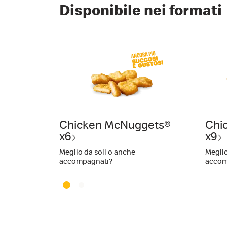
Disponibile nei formati
Chicken McNuggets®
Chi
x6
x9
Meglio da soli o anche
Meglio
accompagnati?
accom