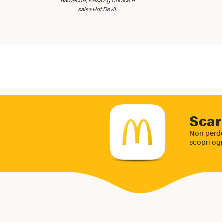
Barbecue, salsa Agrodolce e
salsa Hot Devil.
Scar
Non perde
scopri og