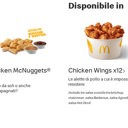
Disponibile in
cken McNuggets®
Chicken Wings x12
Chicken McNugget
x20
Le alette di pollo a cui è imposs
resistere.
 da soli o anche
Meglio da soli o anche
pagnati?
accompagnati?
Include tre salse a scelta tra ketchup,
maionese, salsa Barbecue, salsa Agrod
salsa Hot Devil.