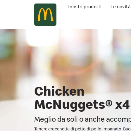
Navigazione
I nostri prodotti
Le novità
principale
Chicken
McNuggets® x4
Meglio da soli o anche accom
Tenere crocchette di petto di pollo impanato. Buo