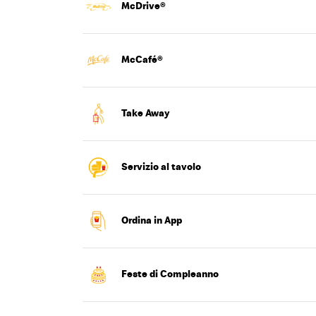
McDrive®
McCafé®
Take Away
Servizio al tavolo
é sei in tempo.
Ordina in App
Teriyaki, McCrunchy® Chicken Hot Honey, McFizz™ Sakura e
Feste di Compleanno