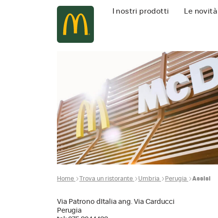
Navigazione
I nostri prodotti
Le novità
principale
Home
Trova un ristorante
Umbria
Perugia
Assisi
Via Patrono dItalia ang. Via Carducci
Perugia