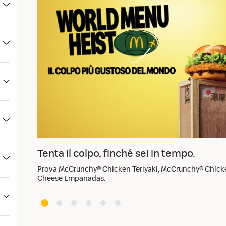
Il McChicken® ora ancora più tenero e 
Tenero al primo morso, succoso fino all’ultimo.