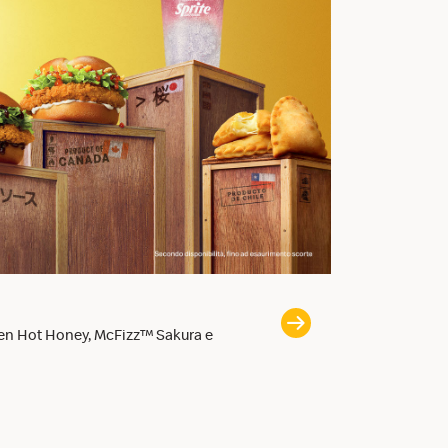
Il McChicken
en Hot Honey, McFizz™ Sakura e
Tenero al primo m