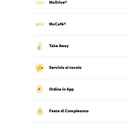
McDrive®
McCafé®
Take Away
Servizio al tavolo
New Day.
Ordina in App
tra in azione con Happy Meal®.
Feste di Compleanno