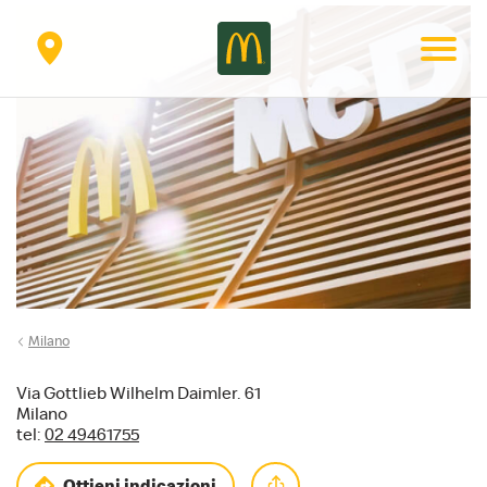
Secondary
menu
Milano
Via Gottlieb Wilhelm Daimler. 61
Milano
tel:
02 49461755
Ottieni indicazioni