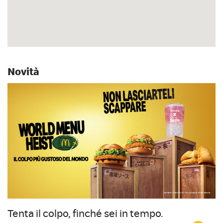
Novità
Tenta il colpo, finché sei in tempo.
I