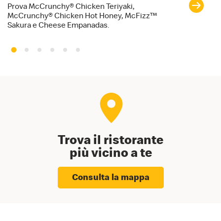
e
Prova McCrunchy® Chicken Teriyaki,
McCrunchy® Chicken Hot Honey, McFizz™
Te
Sakura e Cheese Empanadas.
Trova il ristorante
più vicino a te
Consulta la mappa