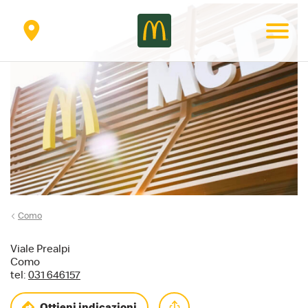
Secondary
menu
Como
Viale Prealpi
Como
tel:
031 646157
Ottieni indicazioni