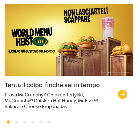
Tenta il colpo, finché sei in tempo.
I
e
Prova McCrunchy® Chicken Teriyaki,
McCrunchy® Chicken Hot Honey, McFizz™
Te
Sakura e Cheese Empanadas.