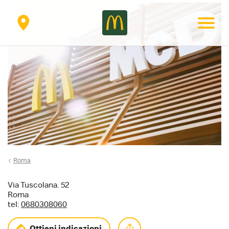
Secondary
menu
Roma
Via Tuscolana. 52
Roma
tel:
0680308060
Ottieni indicazioni