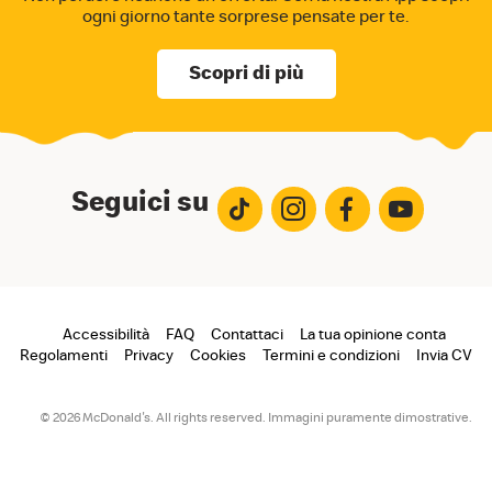
ogni giorno tante sorprese pensate per te.
Scopri di più
Seguici su
Footer
Accessibilità
FAQ
Contattaci
La tua opinione conta
Regolamenti
Privacy
Cookies
Termini e condizioni
Invia CV
menu
© 2026 McDonald's. All rights reserved. Immagini puramente dimostrative.