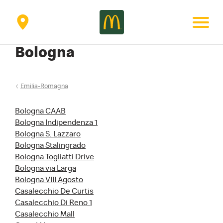
Secondary
menu
Bologna
Emilia-Romagna
Bologna CAAB
Bologna Indipendenza 1
Bologna S. Lazzaro
Bologna Stalingrado
Bologna Togliatti Drive
Bologna via Larga
Bologna VIII Agosto
Casalecchio De Curtis
Casalecchio Di Reno 1
Casalecchio Mall