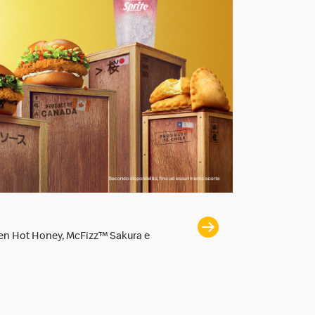
Il McChicken
en Hot Honey, McFizz™ Sakura e
Tenero al primo m