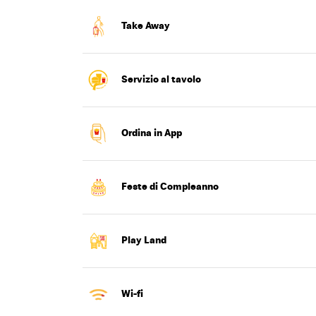
Take Away
Servizio al tavolo
Ordina in App
Feste di Compleanno
New Day.
tra in azione con Happy Meal®.
Play Land
Wi-fi