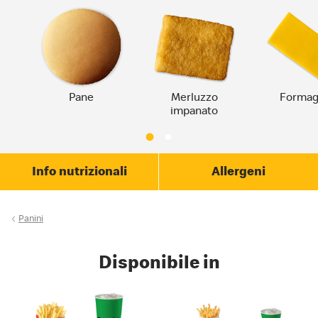
Pane
Merluzzo
Formag
impanato
Info nutrizionali
Allergeni
Panini
Disponibile in