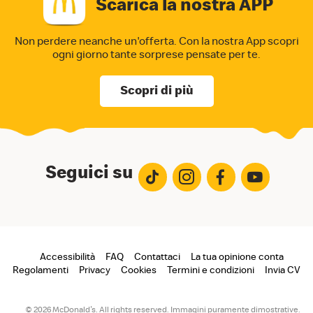
Scarica la nostra APP
Non perdere neanche un'offerta. Con la nostra App
scopri
ogni giorno tante sorprese pensate per te.
Scopri di più
Seguici su
Footer
Accessibilità
FAQ
Contattaci
La tua opinione conta
Regolamenti
Privacy
Cookies
Termini e condizioni
Invia CV
menu
© 2026 McDonald's. All rights reserved. Immagini puramente dimostrative.