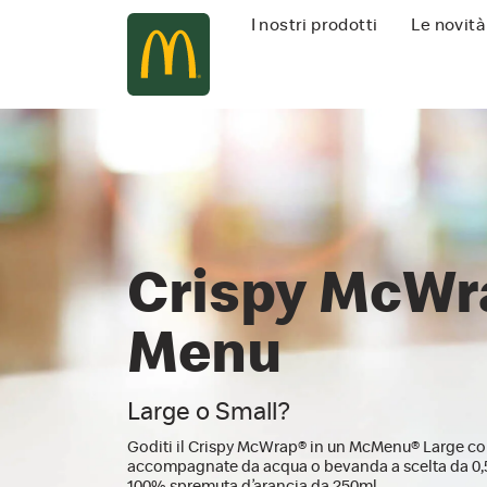
Navigazione
I nostri prodotti
Le novità
principale
Crispy McWr
Menu
Large o Small?
Goditi il Crispy McWrap® in un McMenu® Large co
accompagnate da acqua o bevanda a scelta da 0,
100% spremuta d’arancia da 250ml.