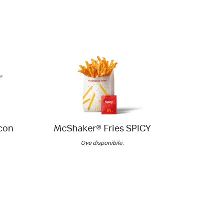
con
McShaker® Fries SPICY
Insalata
di
Ove disponibile.