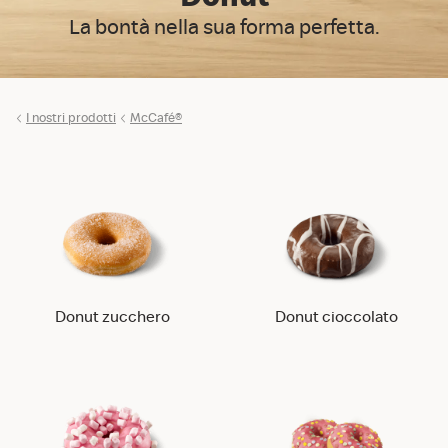
La bontà nella sua forma perfetta.
I nostri prodotti
McCafé®
Donut zucchero
Donut cioccolato