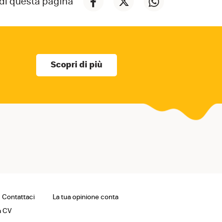
di questa pagina
Scopri di più
Contattaci
La tua opinione conta
a CV