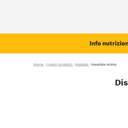
Info nutrizion
Home
I nostri prodotti
Insalate
Insalata mista
Dis