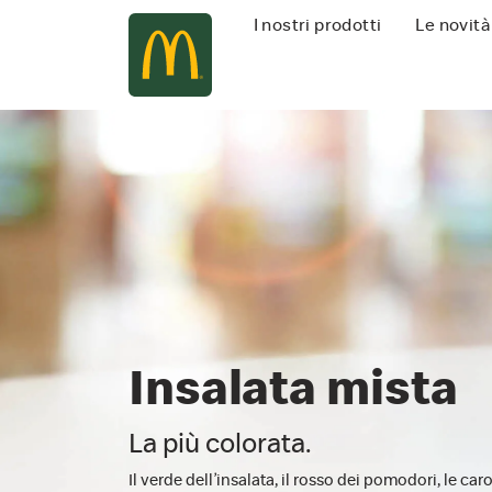
Navigazione
I nostri prodotti
Le novità
principale
Insalata mista
La più colorata.
Il verde dell’insalata, il rosso dei pomodori, le carot