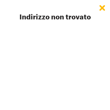
Secondary
menu
Indirizzo non trovato
FILTRA
Lista
Mappa