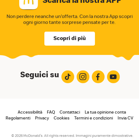
Scarica la nostra APP
Non perdere neanche un'offerta. Con la nostra App
scopri
ogni giorno tante sorprese pensate per te.
Scopri di più
Seguici su
Footer
Accessibilità
FAQ
Contattaci
La tua opinione conta
Regolamenti
Privacy
Cookies
Termini e condizioni
Invia CV
menu
© 2026 McDonald's. All rights reserved. Immagini puramente dimostrative.